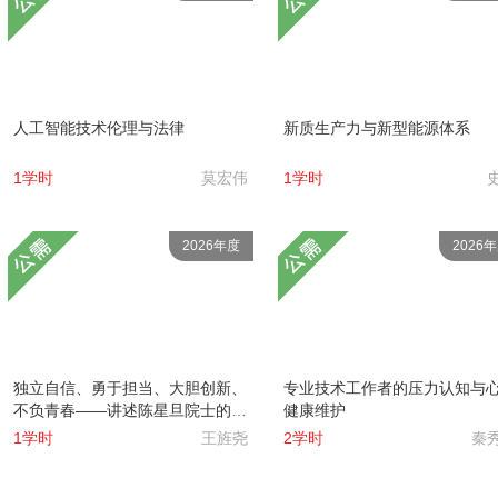
人工智能技术伦理与法律
新质生产力与新型能源体系
1学时
莫宏伟
1学时
2026年度
2026
独立自信、勇于担当、大胆创新、
专业技术工作者的压力认知与
不负青春——讲述陈星旦院士的故
健康维护
事
1学时
王旌尧
2学时
秦