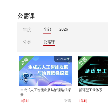
公需课
年度
全部
2026
分类
公需课
2026年度
生成式人工智能发展与治理路径探
循环型工业体系
索
1学时
张震
1学时