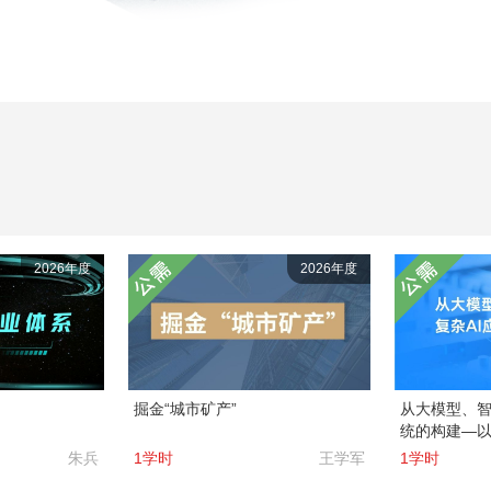
2026年度
2026年度
掘金“城市矿产”
从大模型、智
统的构建—
朱兵
1学时
王学军
1学时